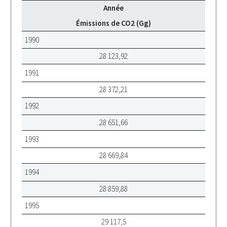
Année
Émissions de CO2 (Gg)
1990
28 123,92
1991
28 372,21
1992
28 651,66
1993
28 669,84
1994
28 859,88
1995
29 117,5