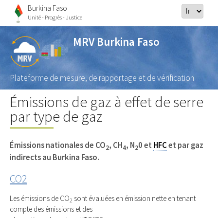
Burkina Faso
Unité - Progrès - Justice
MRV Burkina Faso
Plateforme de mesure, de rapportage et de vérification
Émissions de gaz à effet de serre
par type de gaz
Émissions nationales de CO
, CH
, N
0 et
HFC
et par gaz
2
4
2
indirects au Burkina Faso.
CO2
Les émissions de CO
sont évaluées en émission nette en tenant
2
compte des émissions et des