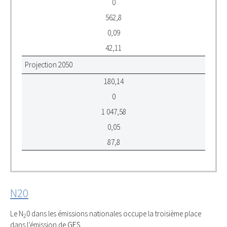
0
562,8
0,09
42,11
Projection 2050
180,14
0
1 047,58
0,05
87,8
N20
Le N
0 dans les émissions nationales occupe la troisième place
2
dans l’émission de
GES
.